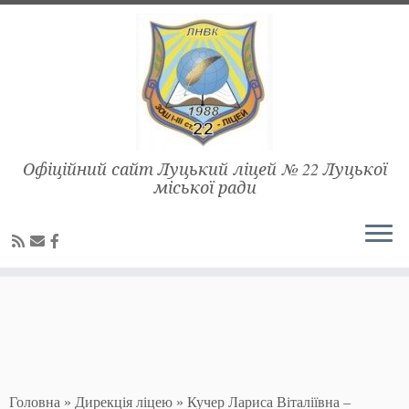
Warning
: Undefined variable $show_stats in
/home/lnvk22/lnvk22.com.ua/www/wp-
content/plugins/stats/stats.php
on line
1384
Перейти
до
вмісту
Офіційний сайт Луцький ліцей № 22 Луцької
міської ради
Головна
»
Дирекція ліцею
»
Кучер Лариса Віталіївна –