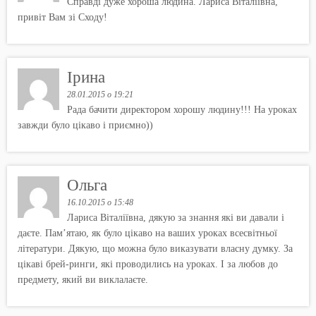
Справді дуже хороша людина. Лариса Віталіївна,
привіт Вам зі Сходу!
Ірина
28.01.2015 о 19:21
Рада бачити директором хорошу людину!!! На уроках
завжди було цікаво і приємно))
Ольга
16.10.2015 о 15:48
Лариса Віталіївна, дякую за знання які ви давали і
даєте. Пам’ятаю, як було цікаво на ваших уроках всесвітньої
літератури. Дякую, що можна було виказувати власну думку. За
цікаві брей-ринги, які проводились на уроках. І за любов до
предмету, який ви виклалаєте.