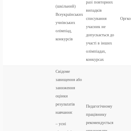
разі повторних
(шкільний)
випадків
Всеукраїнських
списування
Оргко
учнівських
учасник не
олімпіад,
допускається до
конкурсів
участі в інших
олімпіадах,
конкурсах
Свідоме
завищення або
заниження
оцінки
результатів
Педагогічному
навчання:
працівнику
рекомендується
– усні
опрацювати