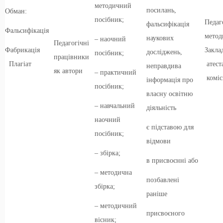
методичний
посилань,
Обман:
посібник;
Педаг
фальсифікація
Фальсифікація
метод
наукових
– наочний
Педагогічні
Фабрикація
Закла
досліджень,
посібник;
працівники
Плагіат
атест
неправдива
як автори
– практичний
коміс
інформація про
посібник;
власну освітню
– навчальний
діяльність
наочний
є підставою для
посібник;
відмови
– збірка;
в присвоєнні або
– методична
позбавлені
збірка;
раніше
– методичний
присвоєного
вісник;