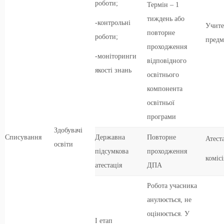
роботи;
Термін – 1
тиждень або
-контрольні
Учите
повторне
роботи;
предм
проходження
-моніторинги
відповідного
якості знань
освітнього
компонента
освітньої
програми
Здобувачі
Списування
Державна
Повторне
Атест
освіти
підсумкова
проходження
комісі
атестація
ДПА
Робота учасника
анулюється, не
оцінюється. У
І етап