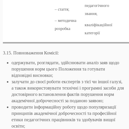
педагогічного
– стаття;
звання,
– методична
кваліфікаційної
розробка
категорії
3.15. Повноваження Комісії:
одержувати, розглядати, здійснювати аналіз заяв щодо
порушення норм цього Положення та готувати
відповідні висновки;
залучати до своєї роботи експертів з тієї чи іншої галузі,
а також використовувати технічні і програмні засоби для
достовірного встановлення фактів порушення норм
академічної доброчесності за поданою заявою;
проводити інформаційну роботу щодо популяризації
принципів академічної доброчесності та професійної
етики педагогічних працівників та здобувачів вищої
освіти;