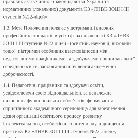
правових актів чинного законодавства України та
нормативних (локальних) документів КЗ «ЛНВК ЗОШ І-ІІІ
ступенів №22-ліцей».
1.3. Мета Положення полягає у дотриманні високих
професійних стандартів в усіх сферах діяльності КЗ «ЛНВК
ЗОШ І-ІІІ ступенів №22-ліцей» (освітній, науковій, виховній
тощо), підтримки особливих взаємовідносин між
педагогічними працівниками та здобувачами повної загальної
середньої освіти, запобігання порушення академічної
доброчесності.
1.4. Педагогічні працівники та здобувачі освіти,
усвідомлюючи свою відповідальність за неналежне
виконання функціональних обов’язків, формування
сприятливого академічного середовища для забезпечення
дієвої організації освітнього процесу, розвитку
інтелектуального, особистісного потенціалу, підвищення
престижу КЗ «ЛНВК ЗОШ І-ІІІ ступенів №22-ліцей»,