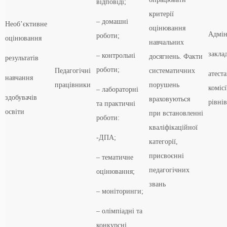
відповіді;
критерії
– домашні
Необ’єктивне
оцінювання
Адмін
роботи;
оцінювання
навчальних
заклад
– контрольні
досягнень. Факти
результатів
роботи;
Педагогічні
систематичних
атест
навчання
працівники
порушень
комісі
– лабораторні
здобувачів
враховуються
рівнів
та практичні
освіти
при встановленні
роботи:
кваліфікаційної
-ДПА;
категорії,
присвоєнні
– тематичне
педагогічних
оцінювання;
звань
– моніторинги;
– олімпіадні та
конкурсні