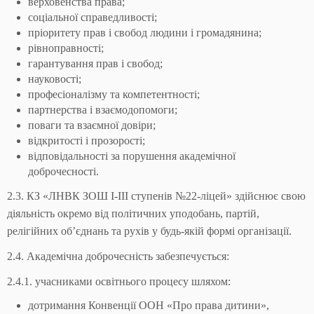
верховенства права;
соціальної справедливості;
пріоритету прав і свобод людини і громадянина;
рівноправності;
гарантування прав і свобод;
науковості;
професіоналізму та компетентності;
партнерства і взаємодопомоги;
поваги та взаємної довіри;
відкритості і прозорості;
відповідальності за порушення академічної
доброчесності.
2.3. КЗ «ЛНВК ЗОШ І-ІІІ ступенів №22-ліцей» здійснює свою
діяльність окремо від політичних уподобань, партій,
релігійних об’єднань та рухів у будь-якій формі організації.
2.4. Академічна доброчесність забезпечується:
2.4.1. учасниками освітнього процесу шляхом:
дотримання Конвенції ООН «Про права дитини»,