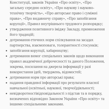
Конституції, законів України «Про освіту», «Про
загальну середню освіту», «Про наукову і науково-
технічну творчість», «Про авторське право і суміжні
права», «Про видавничу справу», «Про запобігання
корупції», Правил внутрішнього трудового розпорядку;
утвердження позитивного іміджу Закладу, примноження
його традицій;
дотримання етичних норм спілкування на засадах
партнерства, взаємоповаги, толерантності стосунків;
запобігання корупції, хабарництву;
дотримання вимог спеціальних законів щодо виконання
правил академічної доброчесності та даного Положення,
зокрема, посилання на джерела інформації у разі
використання ідей, тверджень, відомостей;
дотримання норм про авторські права;
надання правдивої інформації про результати власної
навчальної (освітньої, наукової, творчої)діяльності;
невідворотностівідповідальності з підстав та в порядку,
визначених відповідно Законом України «Про освіту» та
іншими спеціальними законами.