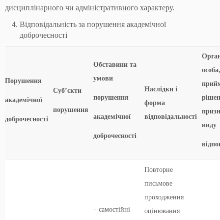
дисциплінарного чи адміністративного характеру.
Відповідальність за порушення академічної
доброчесності
Орган
Обставини та
особа
умови
Порушення
прий
Наслідки і
Суб’єкти
порушення
рішен
академічної
форма
порушення
приз
академічної
відповідальності
доброчесності
виду
доброчесності
відпо
Повторне
письмове
проходження
– самостійні
оцінювання