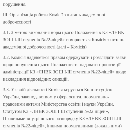
порушення.
ІІІ. Організація роботи Комісії з питань академічної
доброчесності
3.1. З метою виконання норм цього Положення в КЗ «ЛНВК
ЗОШ І-ІІІ ступенів №22-ліцей» створюється Комісія з питань
академічної доброчесності (далі – Комісія).
3.2. Комісія наділяється правом одержувати і розглядати заяви
щодо порушення цього Положення та надавати пропозиції
адміністрації КЗ «ЛНВК ЗОШ І-ІІІ ступенів №22-ліцей» щодо
накладання відповідних санкцій.
3.3. У своїй діяльності Комісія керується Конституцією
України, законодавством у сфері освіти, нормативно-
правовими актами Міністерства освіти і науки України,
Статутом КЗ «ЛНВК ЗОШ І-ІІІ ступенів №22-ліцей»,
Правилами внутрішнього розпорядку КЗ «ЛНВК ЗОШ І-ІІІ
ступенів №22-ліцей», іншими нормативними (локальними)