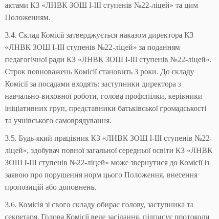
актами КЗ «ЛНВК ЗОШ І-ІІІ ступенів №22-ліцей» та цим
Положенням.
3.4. Склад Комісії затверджується наказом директора КЗ
«ЛНВК ЗОШ І-ІІІ ступенів №22-ліцей» за поданням
педагогічної ради КЗ «ЛНВК ЗОШ І-ІІІ ступенів №22-ліцей».
Строк повноважень Комісії становить 3 роки. До складу
Комісії за посадами входять: заступники директора з
навчально-виховної роботи, голова профспілки, керівники
ініціативних груп, представники батьківської громадськості
та учнівського самоврядування.
3.5. Будь-який працівник КЗ «ЛНВК ЗОШ І-ІІІ ступенів №22-
ліцей», здобувач повної загальної середньої освіти КЗ «ЛНВК
ЗОШ І-ІІІ ступенів №22-ліцей» може звернутися до Комісії із
заявою про порушення норм цього Положення, внесення
пропозицій або доповнень.
3.6. Комісія зі свого складу обирає голову, заступника та
секретаря. Голова Комісії веде засідання, підписує протоколи