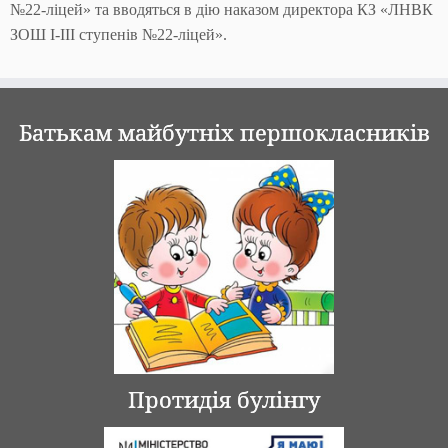
№22-ліцей» та вводяться в дію наказом директора КЗ «ЛНВК
ЗОШ І-ІІІ ступенів №22-ліцей».
Батькам майбутніх першокласників
Протидія булінгу