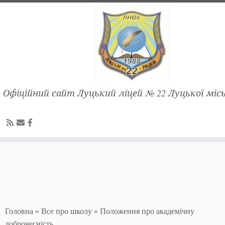
Warning
: Undefined variable $show_stats in
/home/lnvk22/lnvk22.com.ua/www/wp-
content/plugins/stats/stats.php
on line
1384
Перейти
до
вмісту
Офіційний сайт Луцький ліцей № 22 Луцької місь
Головна
»
Все про школу
»
Положення про академічну
доброчесність