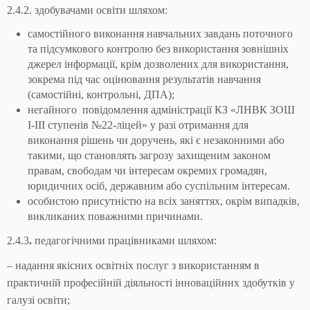
2.4.2. здобувачами освіти шляхом:
самостійного виконання навчальних завдань поточного
та підсумкового контролю без використання зовнішніх
джерел інформації, крім дозволених для використання,
зокрема під час оцінювання результатів навчання
(самостійні, контрольні, ДПА);
негайного повідомлення адміністрації КЗ «ЛНВК ЗОШ
І-ІІІ ступенів №22-ліцей» у разі отримання для
виконання рішень чи доручень, які є незаконними або
такими, що становлять загрозу захищеним законом
правам, свободам чи інтересам окремих громадян,
юридичних осіб, державним або суспільним інтересам.
особистою присутністю на всіх заняттях, окрім випадків,
викликаних поважними причинами.
2.4.3
.
педагогічними працівниками шляхом:
– надання якісних освітніх послуг з використанням в
практичній професійній діяльності інноваційних здобутків у
галузі освіти;