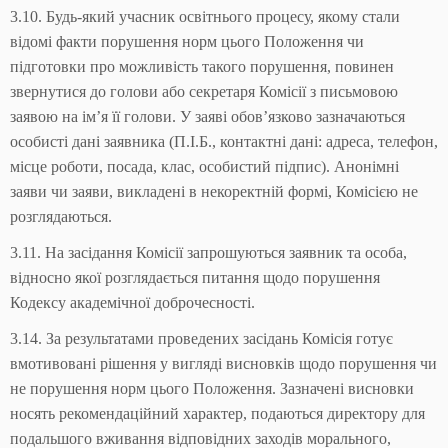
3.10. Будь-який учасник освітнього процесу, якому стали
відомі факти порушення норм цього Положення чи
підготовки про можливість такого порушення, повинен
звернутися до голови або секретаря Комісії з письмовою
заявою на ім’я її голови. У заяві обов’язково зазначаються
особисті дані заявника (П.І.Б., контактні дані: адреса, телефон,
місце роботи, посада, клас, особистий підпис). Анонімні
заяви чи заяви, викладені в некоректній формі, Комісією не
розглядаються.
3.11. На засідання Комісії запрошуються заявник та особа,
відносно якої розглядається питання щодо порушення
Кодексу академічної доброчесності.
3.14. За результатами проведених засідань Комісія готує
вмотивовані рішення у вигляді висновків щодо порушення чи
не порушення норм цього Положення. Зазначені висновки
носять рекомендаційний характер, подаються директору для
подальшого вживання відповідних заходів морального,