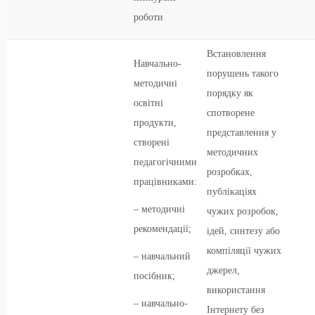
роботи
Встановлення
Навчально-
порушень такого
методичні
порядку як
освітні
спотворене
продукти,
представлення у
створені
методичних
педагогічними
розробках,
працівниками:
публікаціях
– методичні
чужих розробок,
рекомендації;
ідей, синтезу або
компіляції чужих
– навчальний
джерел,
посібник;
використання
– навчально-
Інтернету без