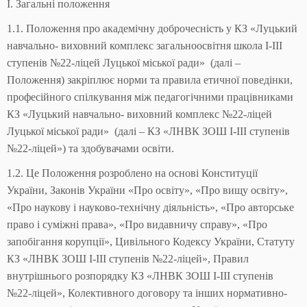
І. Загальні положення
1.1. Положення про академічну доброчесність у КЗ «Луцький
навчально- виховний комплекс загальноосвітня школа І-ІІІ
ступенів №22-ліцей Луцької міської ради» (далі –
Положення) закріплює норми та правила етичної поведінки,
професійного спілкування між педагогічними працівниками
КЗ «Луцький навчально- виховний комплекс №22-ліцей
Луцької міської ради» (далі – КЗ «ЛНВК ЗОШ І-ІІІ ступенів
№22-ліцей») та здобувачами освіти.
1.2. Це Положення розроблено на основі Конституції
України, Законів України «Про освіту», «Про вищу освіту»,
«Про наукову і науково-технічну діяльність», «Про авторське
право і суміжні права», «Про видавничу справу», «Про
запобігання корупції», Цивільного Кодексу України, Статуту
КЗ «ЛНВК ЗОШ І-ІІІ ступенів №22-ліцей», Правил
внутрішнього розпорядку КЗ «ЛНВК ЗОШ І-ІІІ ступенів
№22-ліцей», Колективного договору та інших нормативно-