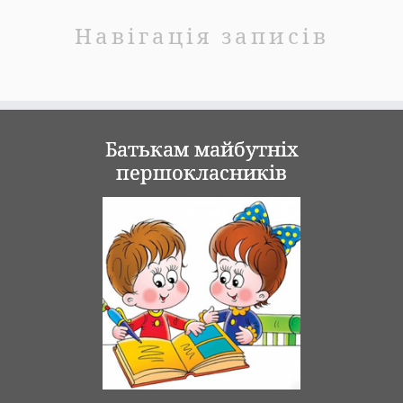
Навігація записів
Батькам майбутніх
першокласників