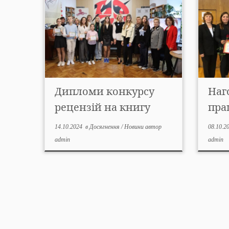
Дипломи конкурсу
Наг
рецензій на книгу
пра
14.10.2024
в
Досягнення
/
Новини
автор
08.10.2
admin
admin