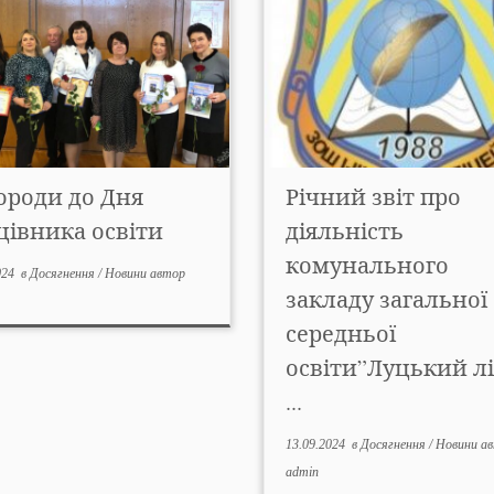
ороди до Дня
Річний звіт про
цівника освіти
діяльність
комунального
024
в
Досягнення
/
Новини
автор
закладу загальної
середньої
освіти”Луцький л
...
13.09.2024
в
Досягнення
/
Новини
а
admin