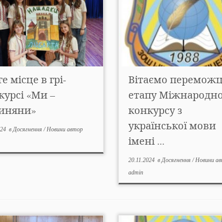
е місце в грі-
Вітаємо переможці
курсі «Ми –
етапу Міжнародн
иняни»
конкурсу з
української мови
024
в
Досягнення
/
Новини
автор
імені ...
20.11.2024
в
Досягнення
/
Новини
ав
admin