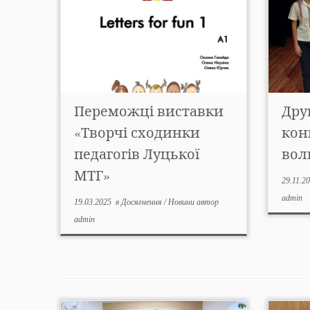
Переможці виставки
Друг
«Творчі сходинки
кон
педагогів Луцької
вол
МТГ»
29.11.2
admin
19.03.2025
в
Досягнення
/
Новини
автор
admin