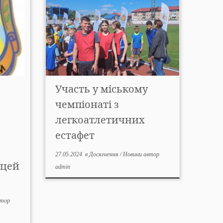
Участь у міському
чемпіонаті з
легкоатлетичних
естафет
27.05.2024
в
Досягнення
/
Новини
автор
іцей
admin
втор