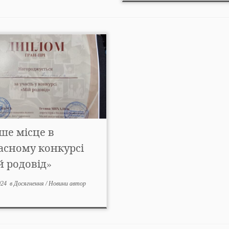
ше місце в
асному конкурсі
й родовід»
024
в
Досягнення
/
Новини
автор