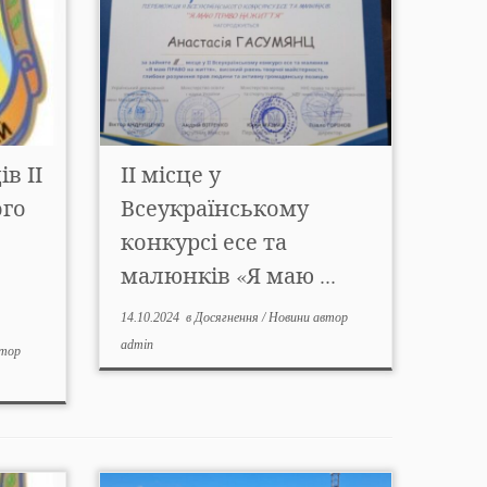
в ІІ
ІІ місце у
ого
Всеукраїнському
конкурсі есе та
малюнків «Я маю ...
14.10.2024
в
Досягнення
/
Новини
автор
admin
тор