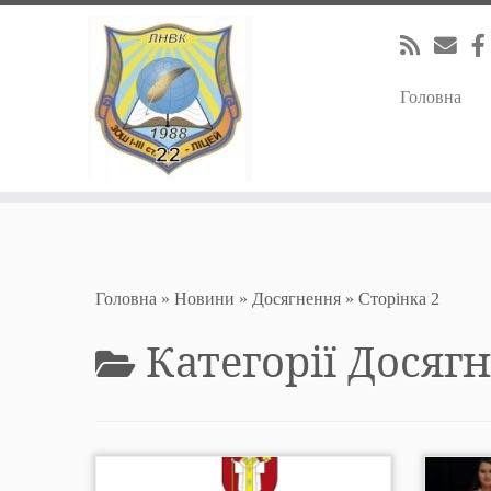
Warning
: Undefined variable $show_stats in
/home/lnvk22/lnvk22.co
Перейти
до
Головна
вмісту
Головна
»
Новини
»
Досягнення
»
Сторінка 2
Категорії
Досяг