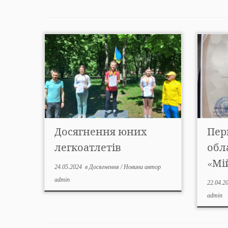
Досягнення юних
Пер
легкоатлетів
обл
«Мі
24.05.2024
в
Досягнення
/
Новини
автор
admin
22.04.2
admin